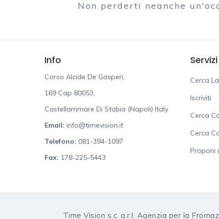
Non perderti neanche un'oc
Info
Servizi
Corso Alcide De Gasperi,
Cerca L
169 Cap 80053,
Iscriviti
Castellammare Di Stabia (Napoli) Italy
Cerca Ca
Email:
info@timevision.it
Cerca C
Telefono:
081-394-1097
Proponi 
Fax:
178-225-5443
Time Vision s.c. a.r.l. Agenzia per la Fro