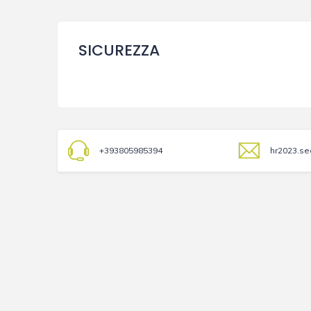
SICUREZZA
+393805985394
hr2023.s