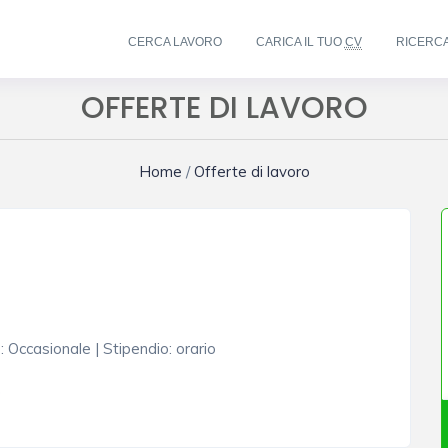
CERCA LAVORO
CARICA IL TUO
CV
RICERC
OFFERTE DI LAVORO
Home
/
Offerte di lavoro
o
:
Occasionale
|
Stipendio
:
orario
)