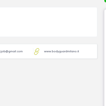
ecjob@gmail.com
www.bodyguardmilano.it