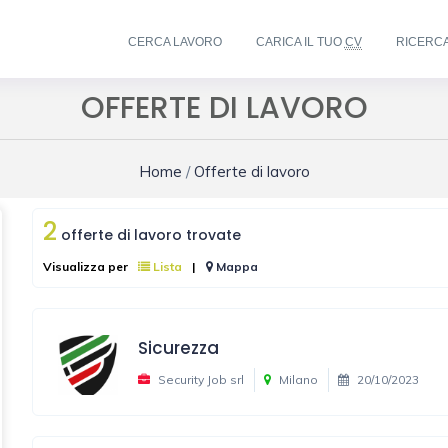
CERCA LAVORO
CARICA IL TUO
CV
RICERC
OFFERTE DI LAVORO
Home
/
Offerte di lavoro
2
offerte di lavoro trovate
Visualizza per
Lista
|
Mappa
Sicurezza
Security Job srl
Milano
20/10/2023