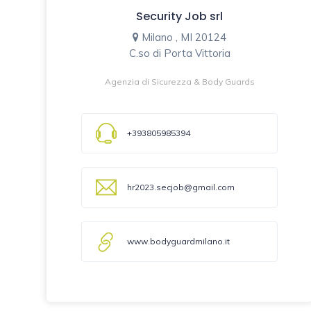
Security Job srl
Milano , MI 20124
C.so di Porta Vittoria
Agenzia di Sicurezza & Body Guards
+393805985394
hr2023.secjob@gmail.com
www.bodyguardmilano.it