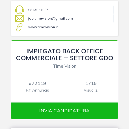
0813941097
job.timevision@gmail.com
www.timevision.it
IMPIEGATO BACK OFFICE
COMMERCIALE – SETTORE GDO
Time Vision
#72119
1715
Rif. Annuncio
Visualiz.
INVIA CANDIDATURA