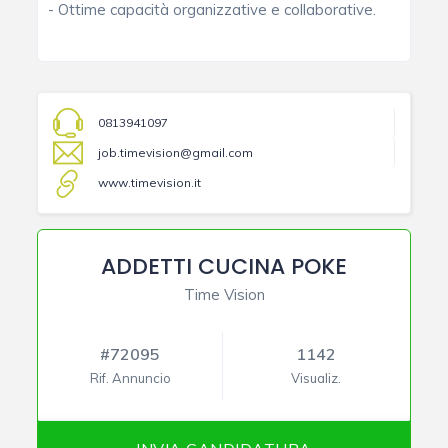
- Ottime capacità organizzative e collaborative.
0813941097
job.timevision@gmail.com
www.timevision.it
ADDETTI CUCINA POKE
Time Vision
#72095
1142
Rif. Annuncio
Visualiz.