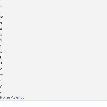
k
l
m
n
o
p
q
r
s
t
u
v
w
x
y
z
Nome Azienda