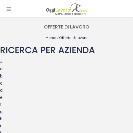
OFFERTE DI LAVORO
Home
/
Offerte di lavoro
RICERCA PER AZIENDA
#
a
b
c
d
e
f
g
h
i
j