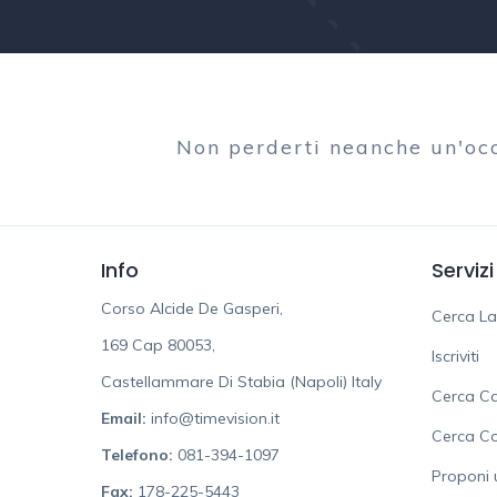
Non perderti neanche un'oc
Info
Servizi
Corso Alcide De Gasperi,
Cerca L
169 Cap 80053,
Iscriviti
Castellammare Di Stabia (Napoli) Italy
Cerca Ca
Email:
info@timevision.it
Cerca C
Telefono:
081-394-1097
Proponi 
Fax:
178-225-5443