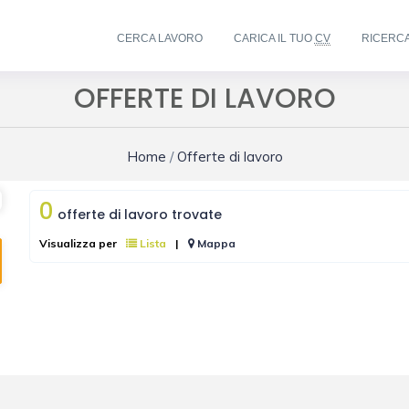
CERCA LAVORO
CARICA IL TUO
CV
RICERC
OFFERTE DI LAVORO
Home
/
Offerte di lavoro
0
offerte di lavoro trovate
Visualizza per
Lista
|
Mappa