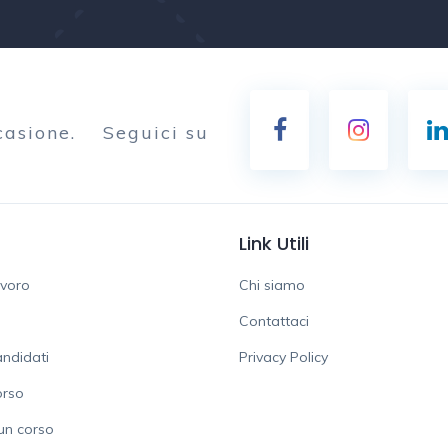
casione.
Seguici su
Link Utili
avoro
Chi siamo
Contattaci
ndidati
Privacy Policy
orso
un corso