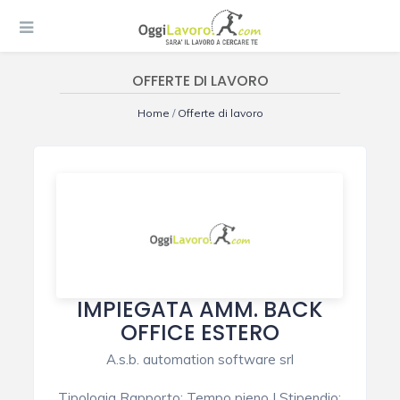
OFFERTE DI LAVORO
Home
/
Offerte di lavoro
IMPIEGATA AMM. BACK
OFFICE ESTERO
A.s.b. automation software srl
Tipologia Rapporto
:
Tempo pieno
|
Stipendio
: