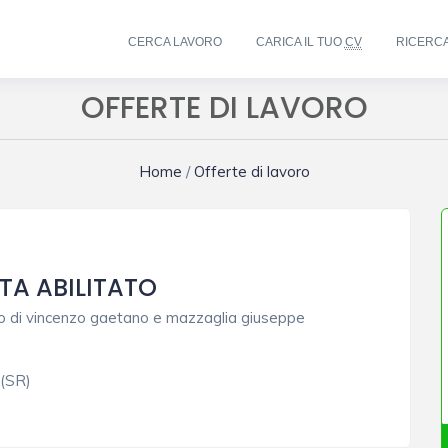
CERCA LAVORO
CARICA IL TUO
CV
RICERC
OFFERTE DI LAVORO
Home
/
Offerte di lavoro
TA ABILITATO
o di vincenzo gaetano e mazzaglia giuseppe
 (SR)