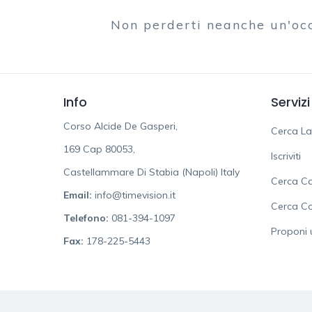
Non perderti neanche un'oc
Info
Servizi
Corso Alcide De Gasperi,
Cerca L
169 Cap 80053,
Iscriviti
Castellammare Di Stabia (Napoli) Italy
Cerca Ca
Email:
info@timevision.it
Cerca C
Telefono:
081-394-1097
Proponi 
Fax:
178-225-5443