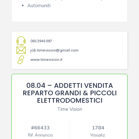
Automuniti
0813941097
job.timevision@gmail.com
www.timevision.it
08.04 – ADDETTI VENDITA
REPARTO GRANDI & PICCOLI
ELETTRODOMESTICI
Time Vision
#66433
1784
Rif. Annuncio
Visualiz.