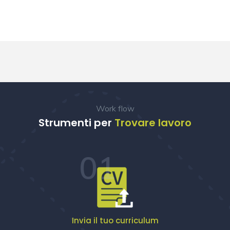
Work flow
Strumenti per
Trovare lavoro
01
Invia il tuo curriculum