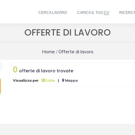
CERCA LAVORO
CARICA IL TUO
CV
RICERC
OFFERTE DI LAVORO
Home
/
Offerte di lavoro
0
offerte di lavoro trovate
Visualizza per
Lista
|
Mappa