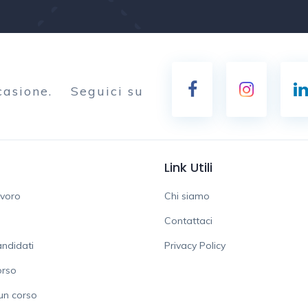
casione.
Seguici su
Link Utili
avoro
Chi siamo
Contattaci
ndidati
Privacy Policy
orso
un corso