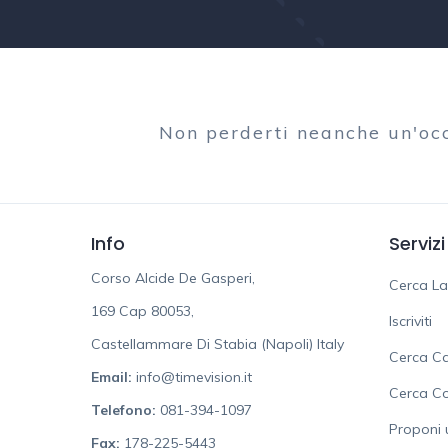
Non perderti neanche un'oc
Info
Servizi
Corso Alcide De Gasperi,
Cerca L
169 Cap 80053,
Iscriviti
Castellammare Di Stabia (Napoli) Italy
Cerca Ca
Email:
info@timevision.it
Cerca C
Telefono:
081-394-1097
Proponi 
Fax:
178-225-5443