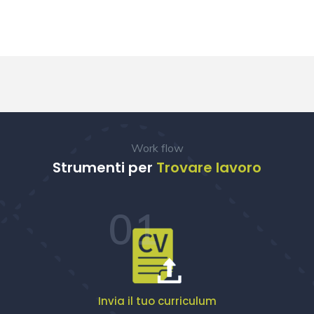
Work flow
Strumenti per
Trovare lavoro
01
Invia il tuo curriculum