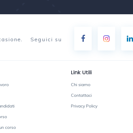
casione.
Seguici su
Link Utili
avoro
Chi siamo
Contattaci
ndidati
Privacy Policy
orso
un corso