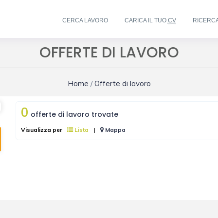
CERCA LAVORO
CARICA IL TUO
CV
RICERC
OFFERTE DI LAVORO
Home
/
Offerte di lavoro
0
offerte di lavoro trovate
Visualizza per
Lista
|
Mappa