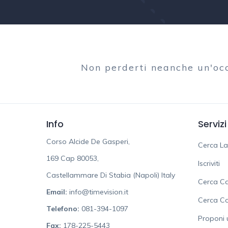
Non perderti neanche un'oc
Info
Servizi
Corso Alcide De Gasperi,
Cerca L
169 Cap 80053,
Iscriviti
Castellammare Di Stabia (Napoli) Italy
Cerca Ca
Email:
info@timevision.it
Cerca C
Telefono:
081-394-1097
Proponi 
Fax:
178-225-5443