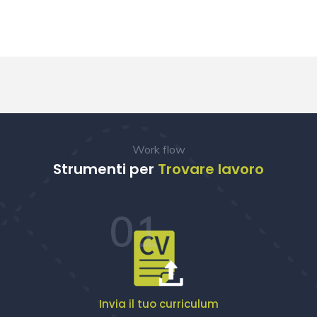
Work flow
Strumenti per
Trovare lavoro
01
Invia il tuo curriculum