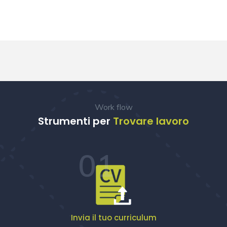
Work flow
Strumenti per
Trovare lavoro
01
Invia il tuo curriculum