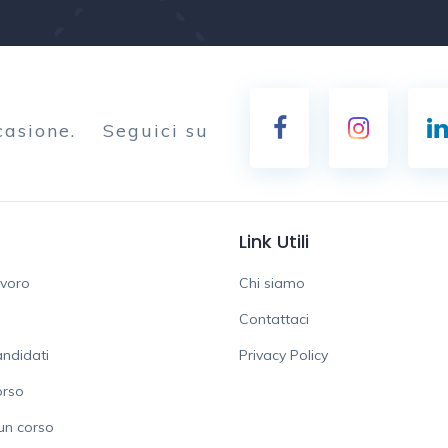
casione.
Seguici su
Link Utili
avoro
Chi siamo
Contattaci
ndidati
Privacy Policy
orso
un corso