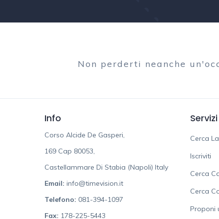
Non perderti neanche un'oc
Info
Servizi
Corso Alcide De Gasperi,
Cerca L
169 Cap 80053,
Iscriviti
Castellammare Di Stabia (Napoli) Italy
Cerca Ca
Email:
info@timevision.it
Cerca C
Telefono:
081-394-1097
Proponi 
Fax:
178-225-5443