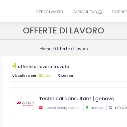
CERCA LAVORO
CARICA IL TUO
CV
RICERC
OFFERTE DI LAVORO
Home
/
Offerte di lavoro
4
offerte di lavoro trovate
Visualizza per
Lista
|
Mappa
Technical consultant | genova
Lutech Sinergetica srl
Genova
13/11/2