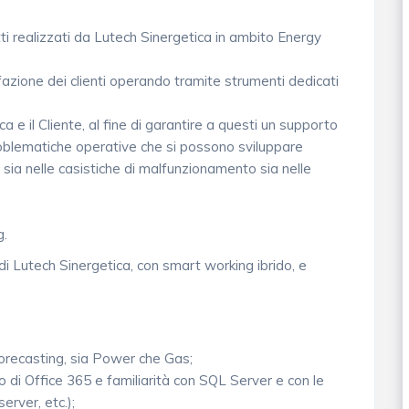
otti realizzati da Lutech Sinergetica in ambito Energy
sfazione dei clienti operando tramite strumenti dedicati
a e il Cliente, al fine di garantire a questi un supporto
roblematiche operative che si possono sviluppare
ca sia nelle casistiche di malfunzionamento sia nelle
g.
di Lutech Sinergetica, con smart working ibrido, e
recasting, sia Power che Gas;
zo di Office 365 e familiarità con SQL Server e con le
erver, etc.);