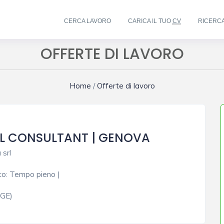
CERCA LAVORO
CARICA IL TUO
CV
RICERC
OFFERTE DI LAVORO
Home
/
Offerte di lavoro
L CONSULTANT | GENOVA
 srl
to
:
Tempo pieno
|
(GE)