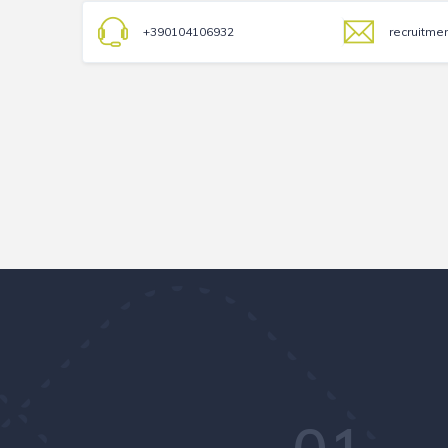
+390104106932
recruitme