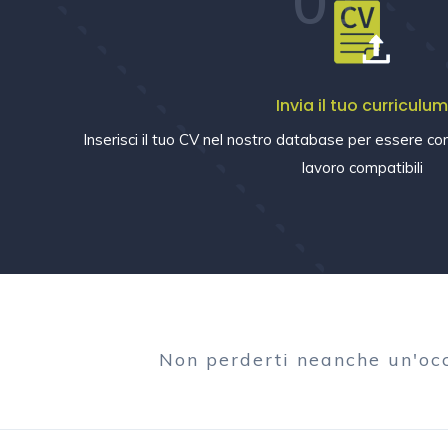
01
Invia il tuo curriculu
Inserisci il tuo CV nel nostro database per essere con
lavoro compatibili
Non perderti neanche un'oc