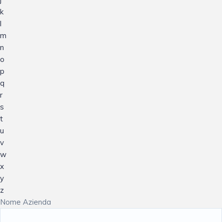
k
l
m
n
o
p
q
r
s
t
u
v
w
x
y
z
Nome Azienda