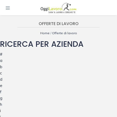
OFFERTE DI LAVORO
Home
/
Offerte di lavoro
RICERCA PER AZIENDA
#
a
b
c
d
e
f
g
h
i
j